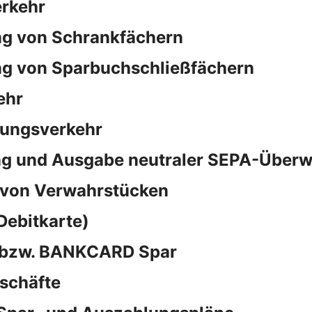
rkehr
ng von Schrankfächern
ng von Sparbuchschließfächern
ehr
sungsverkehr
ng und Ausgabe neutraler SEPA-Überw
 von Verwahrstücken
Debitkarte)
d bzw. BANKCARD Spar
schäfte