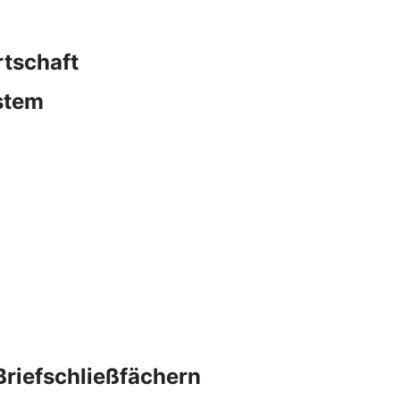
rtschaft
stem
Briefschließfächern