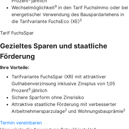
Prozent
jährlich
9
Wechselmöglichkeit
in den Tarif FuchsImmo oder bei
energetischer Verwendung des Bauspardarlehens in
5
die Tarifvariante FuchsEco (XE)
Tarif FuchsSpar
Gezieltes Sparen und staatliche
Förderung
Ihre Vorteile:
Tarifvariante FuchsSpar (XR) mit attraktiver
Guthabenverzinsung inklusive Zinsplus von 1,05
6
Prozent
jährlich
Sichere Sparform ohne Zinsrisiko
Attraktive staatliche Förderung mit verbesserter
2
2
Arbeitnehmersparzulage
und Wohnungsbauprämie
Termin vereinbaren