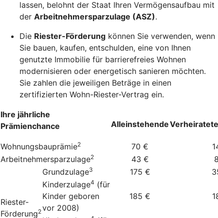
lassen, belohnt der Staat Ihren Vermögensaufbau mit
der
Arbeitnehmersparzulage (ASZ)
.
Die
Riester-Förderung
können Sie verwenden, wenn
Sie bauen, kaufen, entschulden, eine von Ihnen
genutzte Immobilie für barrierefreies Wohnen
modernisieren oder energetisch sanieren möchten.
Sie zahlen die jeweiligen Beträge in einen
zertifizierten Wohn-Riester-Vertrag ein.
Ihre jährliche
Alleinstehende
Verheiratet
Prämienchance
2
Wohnungsbauprämie
70 €
1
2
Arbeitnehmersparzulage
43 €
3
Grundzulage
175 €
3
4
Kinderzulage
(für
Kinder geboren
185 €
1
Riester-
vor 2008)
2
Förderung