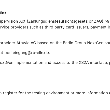
der
upervision Act (Zahlungsdiensteaufsichtsgesetz or ZAG) §§ 
ice providers such as third party card Issuers, payment in
e provider Atruvia AG based on the Berlin Group NextGen s
act posteingang@rb-elln.de.
extGen implementation and access to the XS2A interface, pl
To register for the testing environment or more information