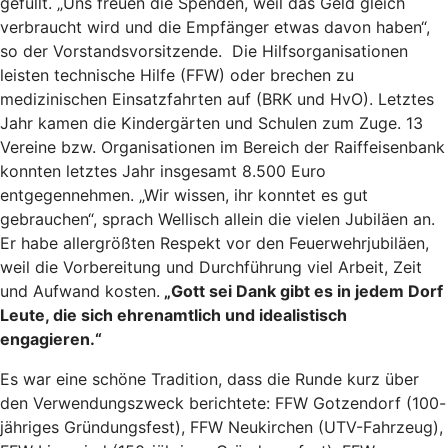
gefüllt. „Uns freuen die Spenden, weil das Geld gleich
verbraucht wird und die Empfänger etwas davon haben“,
so der Vorstandsvorsitzende. Die Hilfsorganisationen
leisten technische Hilfe (FFW) oder brechen zu
medizinischen Einsatzfahrten auf (BRK und HvO). Letztes
Jahr kamen die Kindergärten und Schulen zum Zuge. 13
Vereine bzw. Organisationen im Bereich der Raiffeisenbank
konnten letztes Jahr insgesamt 8.500 Euro
entgegennehmen. „Wir wissen, ihr konntet es gut
gebrauchen“, sprach Wellisch allein die vielen Jubiläen an.
Er habe allergrößten Respekt vor den Feuerwehrjubiläen,
weil die Vorbereitung und Durchführung viel Arbeit, Zeit
und Aufwand kosten.
„Gott sei Dank gibt es in jedem Dorf
Leute, die sich ehrenamtlich und idealistisch
engagieren.“
Es war eine schöne Tradition, dass die Runde kurz über
den Verwendungszweck berichtete: FFW Gotzendorf (100-
jähriges Gründungsfest), FFW Neukirchen (UTV-Fahrzeug),