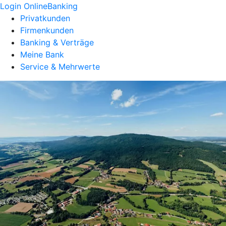
Login OnlineBanking
Privatkunden
Firmenkunden
Banking & Verträge
Meine Bank
Service & Mehrwerte